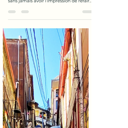
Le Maroc fait partie de ces destinations
où l’on peut revenir encore et encore,
sans jamais avoir l’impression de refaire
le même voyage. Après une première
découverte en avril 2023 en famille,
nous avons choisi d’y retourner en
octobre dernier. Cette fois, l’aventure
s’est écrite à plusieurs, entre amis, sur
les routes marocaines, avec une envie
commune : explorer autrement, plus
loin, plus intensément. Notre itinéraire
nous a menés du désert aux plages
blanches de l’Atlanti