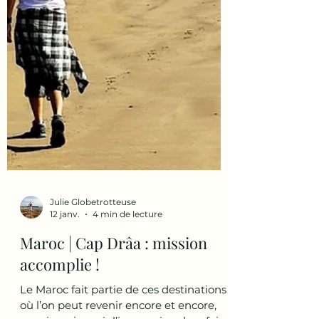
Julie Globetrotteuse
12 janv.
4 min de lecture
Maroc | Cap Drâa : mission
accomplie !