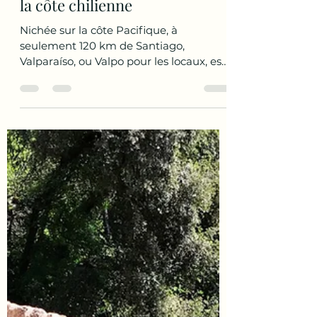
Julie Globetrotteuse
25 sept. 2025
3 min de lecture
Valparaíso, la ville bohème de
la côte chilienne
Nichée sur la côte Pacifique, à
seulement 120 km de Santiago,
Valparaíso, ou Valpo pour les locaux, est
l’une des villes les plus emblématiques
du Chili. C'est à la fois un dédale
artistique vivant et un eveil pour les
sens grâce à sa gastronomie.