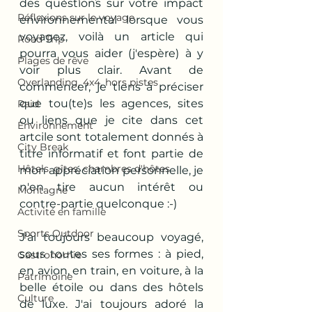
des questions sur votre impact 
Réflexions sur le voyage
environnemental lorsque vous 
voyagez, voilà un article qui 
Road Trip
pourra vous aider (j'espère) à y 
Plages de rêve
voir plus clair. 
Avant de 
Overlanding, 4x4, hors pistes
commencer, je tiens à préciser 
que tou(te)s les agences, sites 
Raid
ou liens que je cite dans cet 
Environnement
artcile sont totalement donnés à 
City Break
titre informatif et font partie de 
Hôtels, gîtes, chambres d'hôtes
mon appréciation personnelle, je 
n'en tire aucun intérêt ou 
Montagne
contre-partie quelconque :-)
Activité en famille
Sports Outdoor
J'ai toujours beaucoup voyagé, 
sous toutes ses formes : à pied, 
Gastronomie
en avion, en train, en voiture, à la 
Patrimoine
belle étoile ou dans des hôtels 
Culture
de luxe. J'ai toujours adoré la 