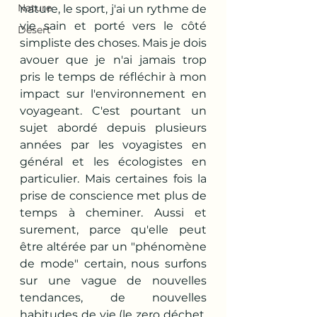
Nature
nature, le sport, j'ai un rythme de 
vie sain et porté vers le côté 
Désert
simpliste des choses. Mais je dois 
avouer que je n'ai jamais trop 
pris le temps de réfléchir à mon 
impact sur l'environnement en 
voyageant. C'est pourtant un 
sujet abordé depuis plusieurs 
années par les voyagistes en 
général et les écologistes en 
particulier. Mais certaines fois la 
prise de conscience met plus de 
temps à cheminer. Aussi et 
surement, parce qu'elle peut 
être altérée par un "phénomène 
de mode" certain, nous surfons 
sur une vague de nouvelles 
tendances, de nouvelles 
habitudes de vie (le zero déchet, 