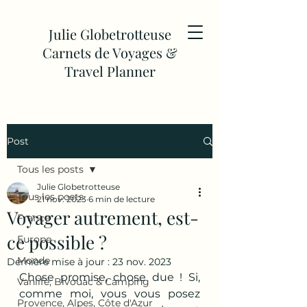
Julie Globetrotteuse
Carnets de Voyages &
Travel Planner
Post
Tous les posts
Julie Globetrotteuse
Tous les posts
21 nov. 2023
6 min de lecture
Voyager autrement, est-
France
ce possible ?
Europe
Monde
Dernière mise à jour :
23 nov. 2023
Chose promise, chose due ! Si, 
Vanlife, Bivouac & Camping
comme moi, vous vous posez 
Provence, Alpes, Côte d'Azur