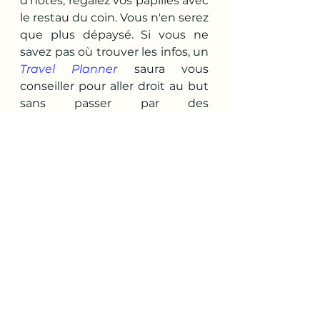
d'hôtes, régalez vos papilles avec 
le restau du coin. Vous n'en serez 
que plus dépaysé. Si vous ne 
savez pas où trouver les infos, un 
Travel Planner
 saura vous 
conseiller pour aller droit au but 
sans passer par des 
intermédiaires et pour éviter les 
grosses enseignes 
internationales. 
3) Compensation Carbone
Si vous voulez néanmoins 
réserver votre voyage en avance 
depuis la métropole, en passant 
par une agence de voyage 
classique ou un Tour Opérateur, 
certaines d'entre elles/eux ont 