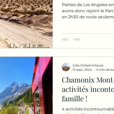
Parties de Los Angeles e
d'hôtes
Montagne
Activité en famille
S
avons donc rejoint le Par
en 2h30 de route seulem
oine
Culture
Nature
Désert
Julie Globetrotteuse
13 sept. 2024
5 min de le
Chamonix Mont-
activités incont
famille !
4 activités incontournable