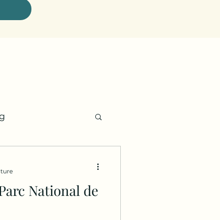
ng
Plages de rêve
cture
Parc National de