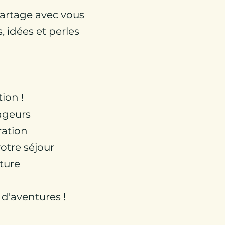
partage avec vous
, idées et perles
.
tion !
yageurs
ration
otre séjour
ture
d'aventures !