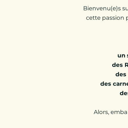
Bienvenu(e)s su
cette passion p
un
des 
des 
d
es carn
de
Alors,
embar