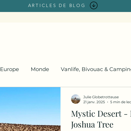
ARTICLES DE BLOG
Europe
Monde
Vanlife, Bivouac & Campi
Azur
Réflexions sur le voyage
Road Trip
Julie Globetrotteuse
21 janv. 2025
5 min de le
Mystic Desert - 
stes
Raid
Environnement
City Break
Joshua Tree