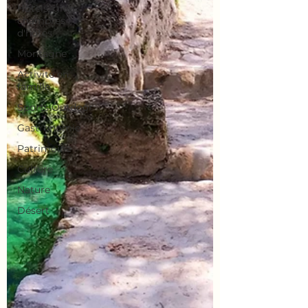
Hôtels, gîtes,
chambres
d'hôtes
Montagne
Activité en
famille
Sports Outdoor
Gastronomie
Patrimoine
Culture
Nature
Désert