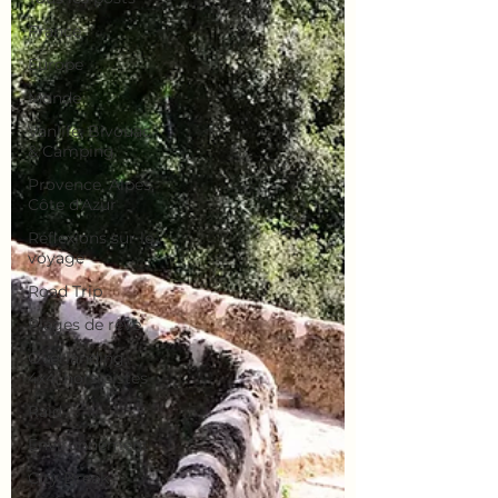
France
Europe
Monde
Vanlife, Bivouac
& Camping
Provence, Alpes,
Côte d'Azur
Réflexions sur le
voyage
Road Trip
Plages de rêve
Overlanding,
4x4, hors pistes
Raid
Environnement
City Break