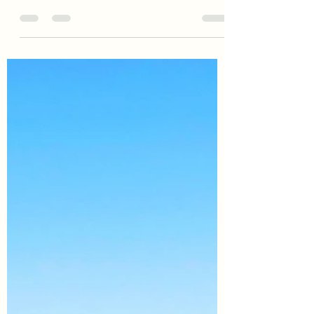
Idée road trip entre saint-cezaire-sur-
siagne, escragnolles, saint-auban et
gréolières. Canyoning, parapente,
randonnée : de nombreuses activités
vous attendent dans la haut pays
grassois.