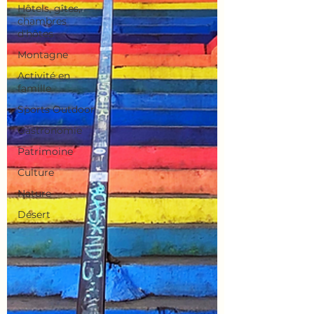
Hôtels, gîtes,
chambres
d'hôtes
Montagne
Activité en
famille
Sports Outdoor
Gastronomie
Patrimoine
Culture
Nature
Désert