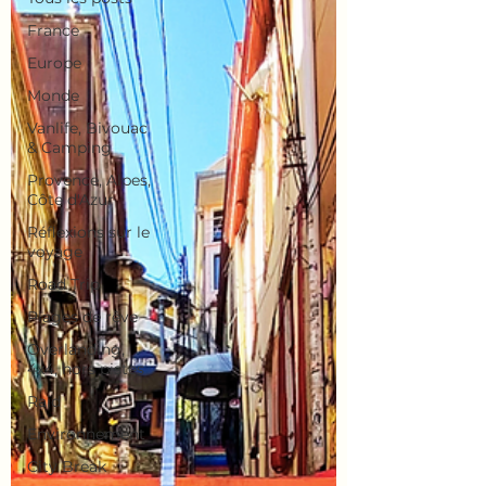
France
Europe
Monde
Vanlife, Bivouac
& Camping
Provence, Alpes,
Côte d'Azur
Réflexions sur le
voyage
Road Trip
Plages de rêve
Overlanding,
4x4, hors pistes
Raid
Environnement
City Break