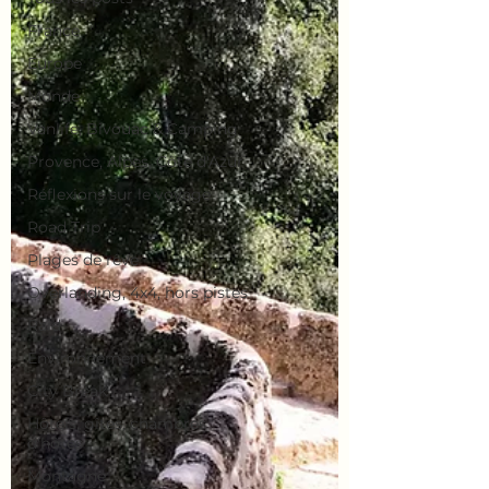
France
Europe
Monde
Vanlife, Bivouac & Camping
Provence, Alpes, Côte d'Azur
Réflexions sur le voyage
Road Trip
Plages de rêve
Overlanding, 4x4, hors pistes
Raid
Environnement
City Break
Hôtels, gîtes, chambres
d'hôtes
Montagne